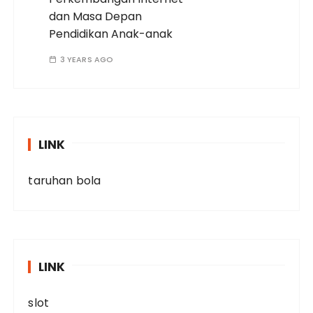
dan Masa Depan
Pendidikan Anak-anak
3 YEARS AGO
LINK
taruhan bola
LINK
slot