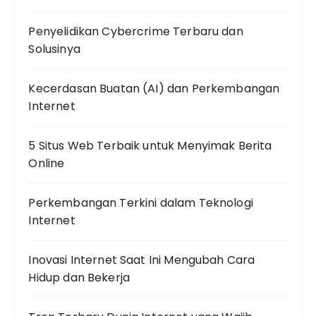
Penyelidikan Cybercrime Terbaru dan
Solusinya
Kecerdasan Buatan (AI) dan Perkembangan
Internet
5 Situs Web Terbaik untuk Menyimak Berita
Online
Perkembangan Terkini dalam Teknologi
Internet
Inovasi Internet Saat Ini Mengubah Cara
Hidup dan Bekerja