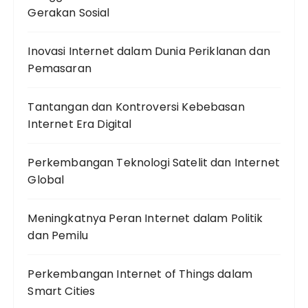
Gerakan Sosial
Inovasi Internet dalam Dunia Periklanan dan
Pemasaran
Tantangan dan Kontroversi Kebebasan
Internet Era Digital
Perkembangan Teknologi Satelit dan Internet
Global
Meningkatnya Peran Internet dalam Politik
dan Pemilu
Perkembangan Internet of Things dalam
Smart Cities