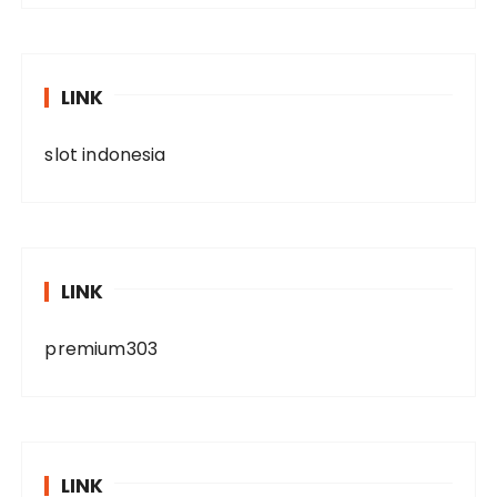
LINK
slot indonesia
LINK
premium303
LINK