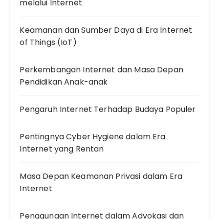
melalui Internet
Keamanan dan Sumber Daya di Era Internet
of Things (IoT)
Perkembangan Internet dan Masa Depan
Pendidikan Anak-anak
Pengaruh Internet Terhadap Budaya Populer
Pentingnya Cyber Hygiene dalam Era
Internet yang Rentan
Masa Depan Keamanan Privasi dalam Era
Internet
Penggunaan Internet dalam Advokasi dan