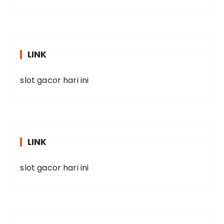
LINK
slot gacor hari ini
LINK
slot gacor hari ini