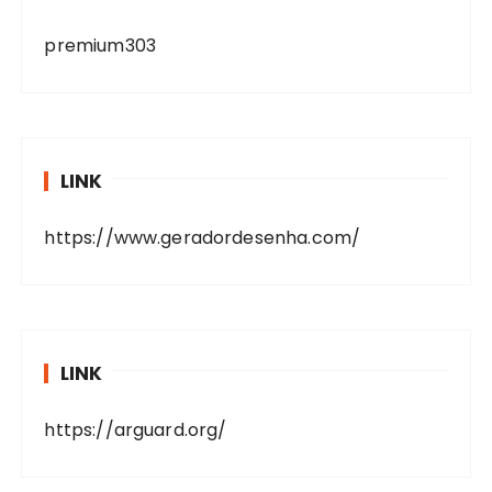
premium303
LINK
https://www.geradordesenha.com/
LINK
https://arguard.org/