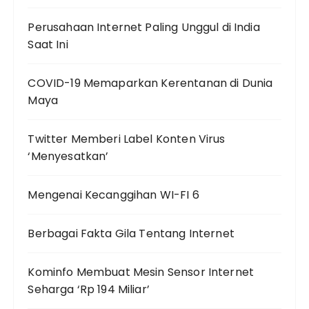
Perusahaan Internet Paling Unggul di India
Saat Ini
COVID-19 Memaparkan Kerentanan di Dunia
Maya
Twitter Memberi Label Konten Virus
‘Menyesatkan’
Mengenai Kecanggihan WI-FI 6
Berbagai Fakta Gila Tentang Internet
Kominfo Membuat Mesin Sensor Internet
Seharga ‘Rp 194 Miliar’