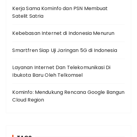
Kerja Sama Kominfo dan PSN Membuat
Satelit Satria
Kebebasan Internet di Indonesia Menurun
Smartfren Siap Uji Jaringan 5G di Indonesia
Layanan Internet Dan Telekomunikasi Di
Ibukota Baru Oleh Telkomsel
Kominfo: Mendukung Rencana Google Bangun
Cloud Region