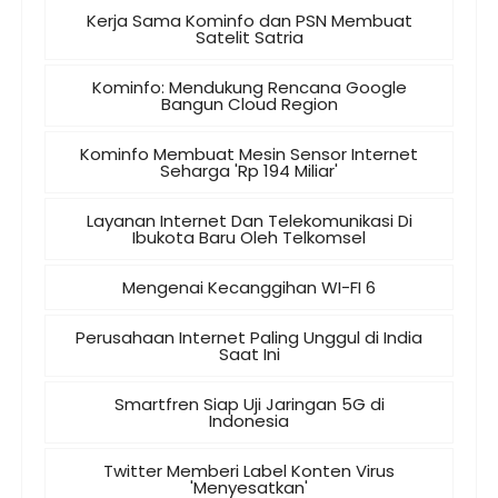
Kerja Sama Kominfo dan PSN Membuat
Satelit Satria
Kominfo: Mendukung Rencana Google
Bangun Cloud Region
Kominfo Membuat Mesin Sensor Internet
Seharga 'Rp 194 Miliar'
Layanan Internet Dan Telekomunikasi Di
Ibukota Baru Oleh Telkomsel
Mengenai Kecanggihan WI-FI 6
Perusahaan Internet Paling Unggul di India
Saat Ini
Smartfren Siap Uji Jaringan 5G di
Indonesia
Twitter Memberi Label Konten Virus
'Menyesatkan'