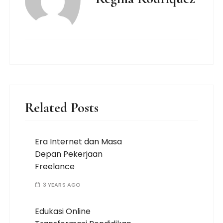
Related Posts
Era Internet dan Masa
Depan Pekerjaan
Freelance
3 YEARS AGO
Edukasi Online