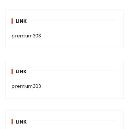
LINK
premium303
LINK
premium303
LINK