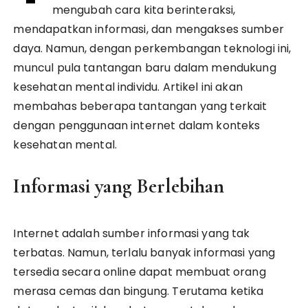
mengubah cara kita berinteraksi,
mendapatkan informasi, dan mengakses sumber
daya. Namun, dengan perkembangan teknologi ini,
muncul pula tantangan baru dalam mendukung
kesehatan mental individu. Artikel ini akan
membahas beberapa tantangan yang terkait
dengan penggunaan internet dalam konteks
kesehatan mental.
Informasi yang Berlebihan
Internet adalah sumber informasi yang tak
terbatas. Namun, terlalu banyak informasi yang
tersedia secara online dapat membuat orang
merasa cemas dan bingung. Terutama ketika