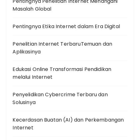
Pentingnya Penelitian Internet Menangani
Masalah Global
Pentingnya Etika Internet dalam Era Digital
Penelitian Internet TerbaruTemuan dan
Aplikasinya
Edukasi Online Transformasi Pendidikan
melalui Internet
Penyelidikan Cybercrime Terbaru dan
Solusinya
Kecerdasan Buatan (AI) dan Perkembangan
Internet