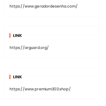
https://www.geradordesenha.com/
LINK
https://arguard.org/
LINK
https://www.premium303.shop/