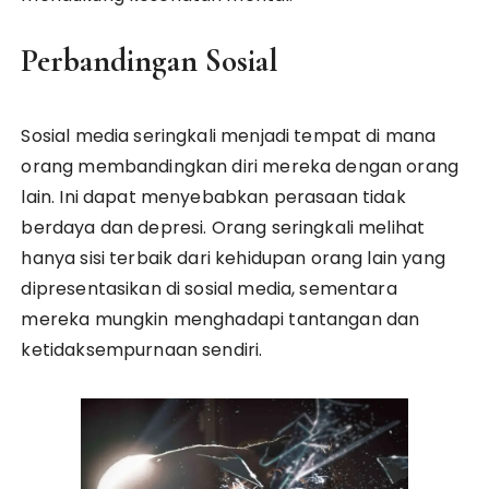
Perbandingan Sosial
Sosial media seringkali menjadi tempat di mana
orang membandingkan diri mereka dengan orang
lain. Ini dapat menyebabkan perasaan tidak
berdaya dan depresi. Orang seringkali melihat
hanya sisi terbaik dari kehidupan orang lain yang
dipresentasikan di sosial media, sementara
mereka mungkin menghadapi tantangan dan
ketidaksempurnaan sendiri.