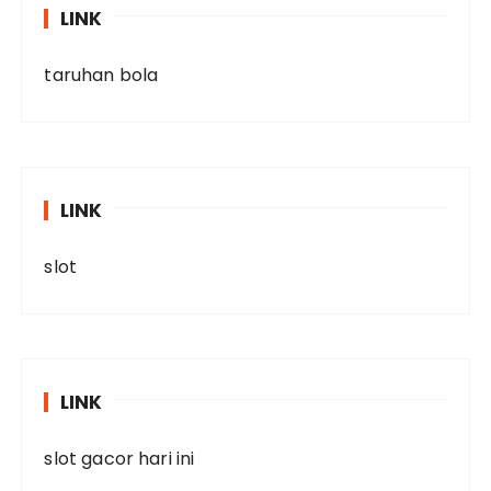
LINK
taruhan bola
LINK
slot
LINK
slot gacor hari ini