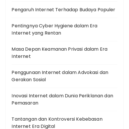
Pengaruh Internet Terhadap Budaya Populer
Pentingnya Cyber Hygiene dalam Era
Internet yang Rentan
Masa Depan Keamanan Privasi dalam Era
Internet
Penggunaan Internet dalam Advokasi dan
Gerakan Sosial
Inovasi Internet dalam Dunia Periklanan dan
Pemasaran
Tantangan dan Kontroversi Kebebasan
Internet Era Digital