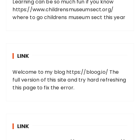
Learning can be so much fun if you know
https://www.childrensmuseumsect.org/
where to go childrens museum sect this year
LINK
Welcome to my blog
https://bloog.io/
The
full version of this site and try hard refreshing
this page to fix the error.
LINK