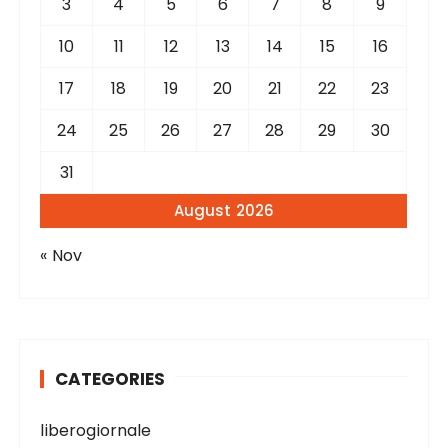
3
4
5
6
7
8
9
10
11
12
13
14
15
16
17
18
19
20
21
22
23
24
25
26
27
28
29
30
31
August 2026
« Nov
CATEGORIES
liberogiornale