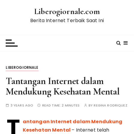
S
Liberogiornale.com
k
i
Berita Internet Terbaik Saat Ini
p
t
o
c
o
n
LIBEROGIORNALE
t
e
Tantangan Internet dalam
n
Mendukung Kesehatan Mental
t
3 YEARS AGO
READ TIME:
2 MINUTES
BY
REGINA RODRIQUEZ
T
antangan Internet dalam Mendukung
Kesehatan Mental
– Internet telah