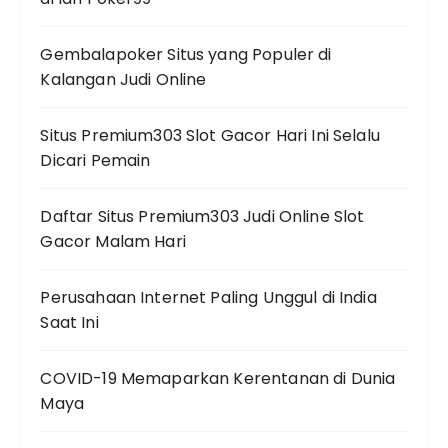
Gembalapoker Situs yang Populer di
Kalangan Judi Online
Situs Premium303 Slot Gacor Hari Ini Selalu
Dicari Pemain
Daftar Situs Premium303 Judi Online Slot
Gacor Malam Hari
Perusahaan Internet Paling Unggul di India
Saat Ini
COVID-19 Memaparkan Kerentanan di Dunia
Maya