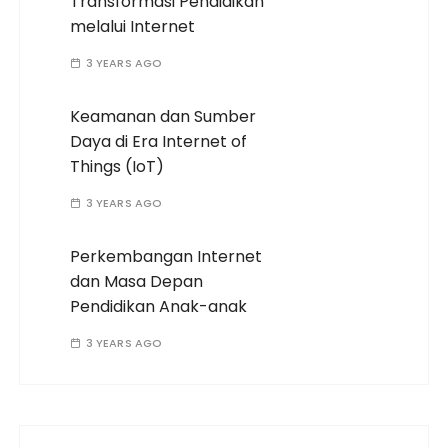
Transformasi Pendidikan
melalui Internet
3 YEARS AGO
Keamanan dan Sumber
Daya di Era Internet of
Things (IoT)
3 YEARS AGO
Perkembangan Internet
dan Masa Depan
Pendidikan Anak-anak
3 YEARS AGO