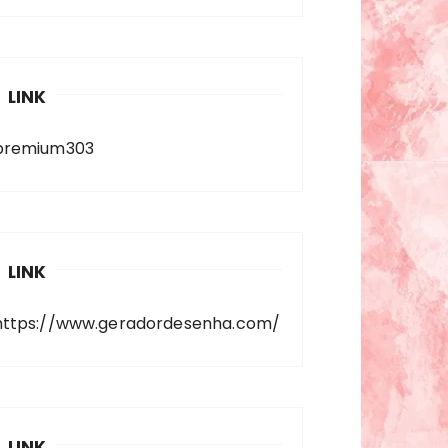
LINK
premium303
LINK
https://www.geradordesenha.com/
LINK