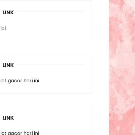
LINK
lot
LINK
lot gacor hari ini
LINK
lot gacor hari ini