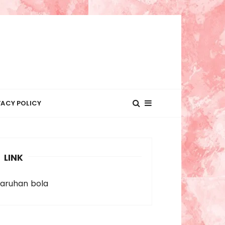
VACY POLICY
LINK
taruhan bola