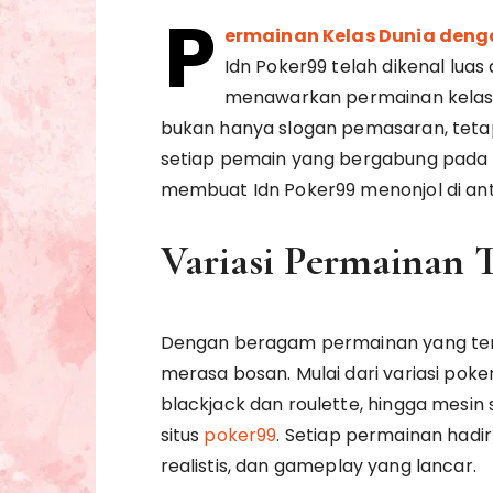
P
ermainan Kelas Dunia deng
Idn Poker99 telah dikenal luas 
menawarkan permainan kelas d
bukan hanya slogan pemasaran, tetap
setiap pemain yang bergabung pada 
membuat Idn Poker99 menonjol di an
Variasi Permainan 
Dengan beragam permainan yang ters
merasa bosan. Mulai dari variasi pok
blackjack dan roulette, hingga mesi
situs
poker99
. Setiap permainan hadir
realistis, dan gameplay yang lancar.