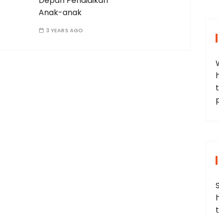
Depan Pendidikan
Anak-anak
3 YEARS AGO
t