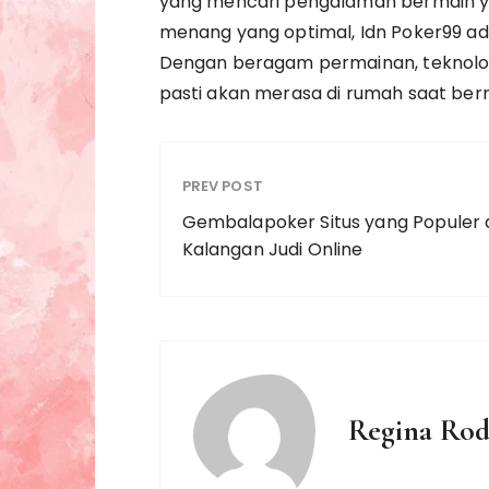
yang mencari pengalaman bermain y
menang yang optimal, Idn Poker99 ad
Dengan beragam permainan, teknologi
pasti akan merasa di rumah saat berma
PREV POST
Gembalapoker Situs yang Populer 
Kalangan Judi Online
Regina Rod