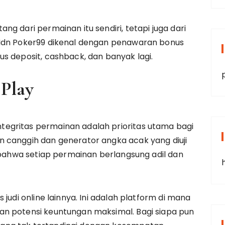
g dari permainan itu sendiri, tetapi juga dari
 Idn Poker99 dikenal dengan penawaran bonus
s deposit, cashback, dan banyak lagi.
Play
egritas permainan adalah prioritas utama bagi
 canggih dan generator angka acak yang diuji
n bahwa setiap permainan berlangsung adil dan
judi online lainnya. Ini adalah platform di mana
n potensi keuntungan maksimal. Bagi siapa pun