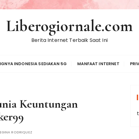
Liberogiornale.com
Berita Internet Terbaik Saat Ini
NGNYA INDONESIA SEDIAKAN 5G
MANFAAT INTERNET
PRI
unia Keuntungan
ker99
EGINA RODRIQUEZ