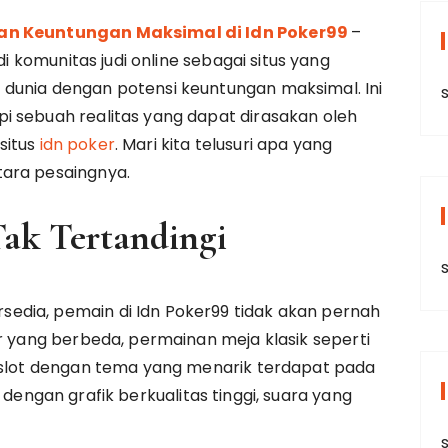
an Keuntungan Maksimal di Idn Poker99
–
di komunitas judi online sebagai situs yang
unia dengan potensi keuntungan maksimal. Ini
s
i sebuah realitas yang dapat dirasakan oleh
situs
idn poker
. Mari kita telusuri apa yang
tara pesaingnya.
Tak Tertandingi
s
edia, pemain di Idn Poker99 tidak akan pernah
er yang berbeda, permainan meja klasik seperti
n slot dengan tema yang menarik terdapat pada
 dengan grafik berkualitas tinggi, suara yang
s