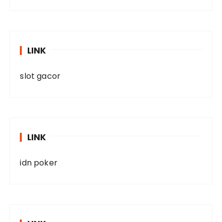
LINK
slot gacor
LINK
idn poker