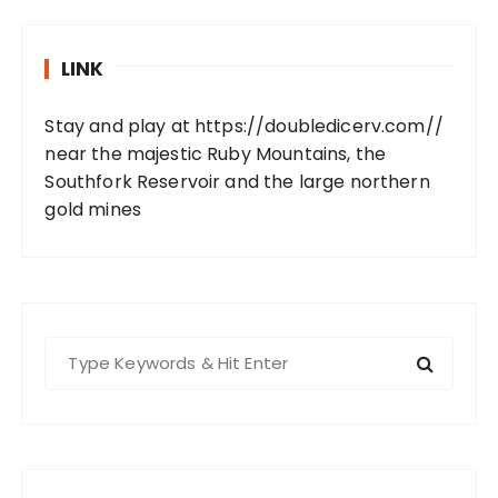
LINK
Stay and play at
https://doubledicerv.com//
near the majestic Ruby Mountains, the
Southfork Reservoir and the large northern
gold mines
S
e
a
r
c
h