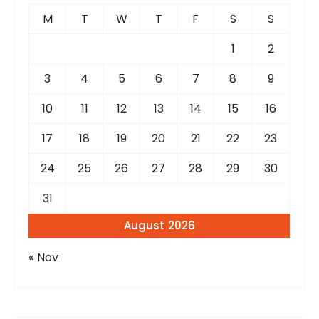
f
M
T
W
T
F
S
S
o
r
1
2
:
3
4
5
6
7
8
9
10
11
12
13
14
15
16
17
18
19
20
21
22
23
24
25
26
27
28
29
30
31
August 2026
« Nov