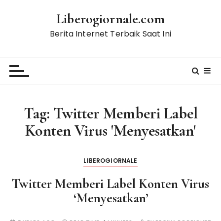
S
Liberogiornale.com
k
i
Berita Internet Terbaik Saat Ini
p
t
o
c
o
n
Tag:
Twitter Memberi Label
t
Konten Virus 'Menyesatkan'
e
n
t
LIBEROGIORNALE
Twitter Memberi Label Konten Virus
‘Menyesatkan’