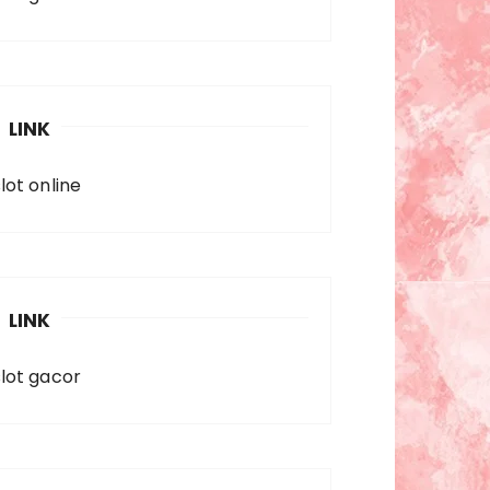
LINK
lot online
LINK
slot gacor