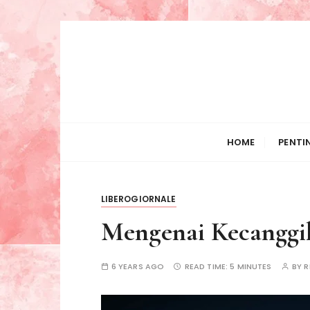
S
k
i
p
t
o
c
HOME
PENTI
o
n
t
LIBEROGIORNALE
e
n
Mengenai Kecanggi
t
6 YEARS AGO
READ TIME:
5 MINUTES
BY
R