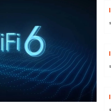
s
s
s