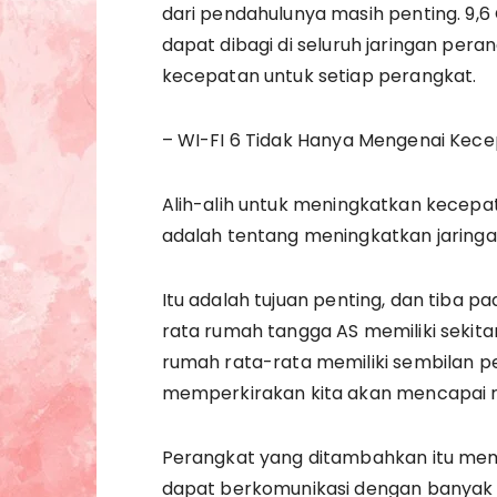
dari pendahulunya masih penting. 9,6 
dapat dibagi di seluruh jaringan pera
kecepatan untuk setiap perangkat.
– WI-FI 6 Tidak Hanya Mengenai Kec
Alih-alih untuk meningkatkan kecepa
adalah tentang meningkatkan jaring
Itu adalah tujuan penting, dan tiba pa
rata rumah tangga AS memiliki sekita
rumah rata-rata memiliki sembilan p
memperkirakan kita akan mencapai r
Perangkat yang ditambahkan itu mem
dapat berkomunikasi dengan banyak 