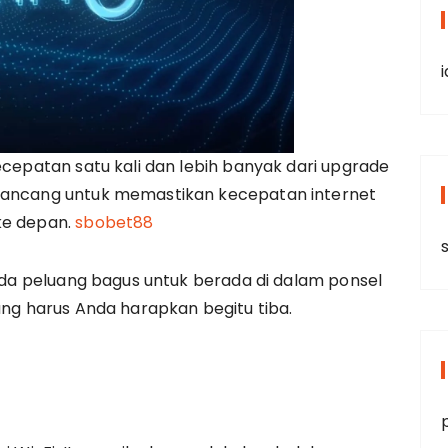
ecepatan satu kali dan lebih banyak dari upgrade
irancang untuk memastikan kecepatan internet
ke depan.
sbobet88
 ada peluang bagus untuk berada di dalam ponsel
ang harus Anda harapkan begitu tiba.