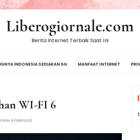
Liberogiornale.com
Berita Internet Terbaik Saat Ini
NGNYA INDONESIA SEDIAKAN 5G
MANFAAT INTERNET
PRI
han WI-FI 6
EGINA RODRIQUEZ