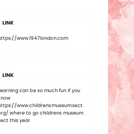
LINK
https://www.1947london.com
LINK
Learning can be so much fun if you
know
https://www.childrensmuseumsect.
org/
where to go childrens museum
sect this year