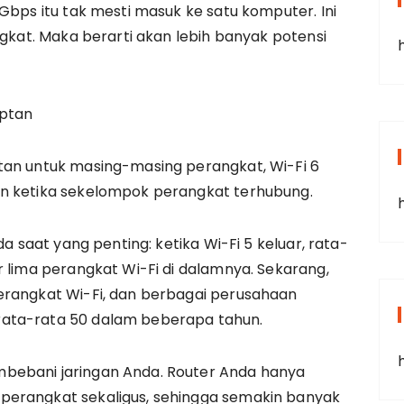
Gbps itu tak mesti masuk ke satu komputer. Ini
ngkat. Maka berarti akan lebih banyak potensi
eptan
tan untuk masing-masing perangkat, Wi-Fi 6
an ketika sekelompok perangkat terhubung.
da saat yang penting: ketika Wi-Fi 5 keluar, rata-
r lima perangkat Wi-Fi di dalamnya. Sekarang,
erangkat Wi-Fi, dan berbagai perusahaan
ata-rata 50 dalam beberapa tahun.
bebani jaringan Anda. Router Anda hanya
perangkat sekaligus, sehingga semakin banyak