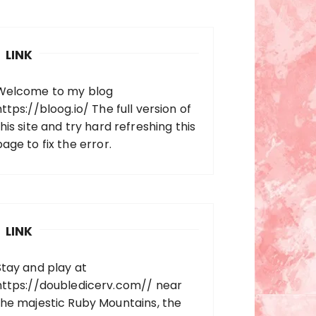
LINK
Welcome to my blog
https://bloog.io/
The full version of
his site and try hard refreshing this
page to fix the error.
LINK
Stay and play at
https://doubledicerv.com//
near
the majestic Ruby Mountains, the