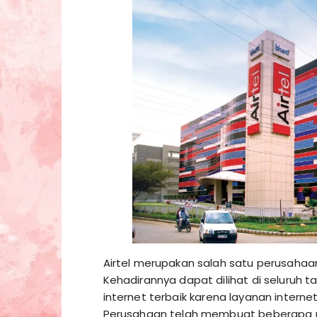
Airtel merupakan salah satu perusahaan 
Kehadirannya dapat dilihat di seluruh 
internet terbaik karena layanan intern
Perusahaan telah membuat beberapa 