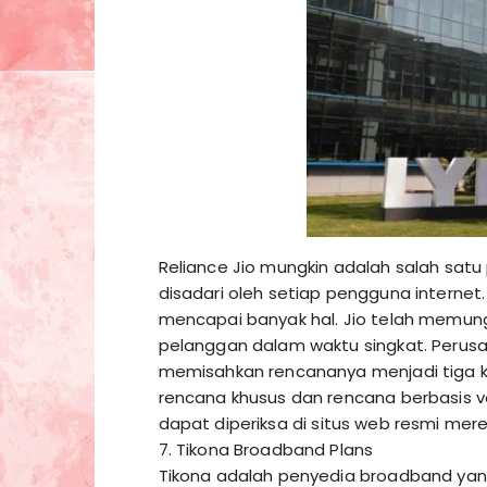
Reliance Jio mungkin adalah salah sat
disadari oleh setiap pengguna internet
mencapai banyak hal. Jio telah memun
pelanggan dalam waktu singkat. Perus
memisahkan rencananya menjadi tiga k
rencana khusus dan rencana berbasis v
dapat diperiksa di situs web resmi mere
7. Tikona Broadband Plans
Tikona adalah penyedia broadband yan