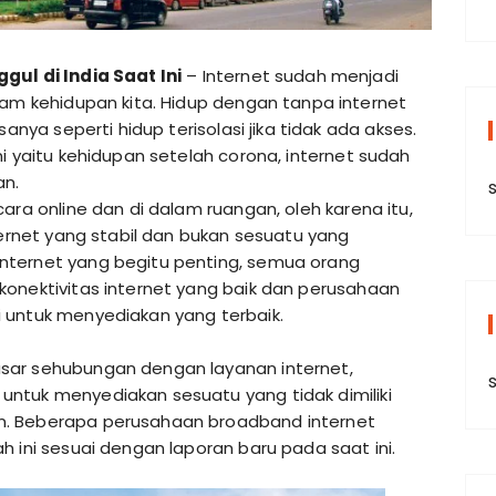
gul di India Saat Ini
– Internet sudah menjadi
lam kehidupan kita. Hidup dengan tanpa internet
anya seperti hidup terisolasi jika tidak ada akses.
i yaitu kehidupan setelah corona, internet sudah
an.
s
ara online dan di dalam ruangan, oleh karena itu,
ternet yang stabil dan bukan sesuatu yang
nternet yang begitu penting, semua orang
konektivitas internet yang baik dan perusahaan
 untuk menyediakan yang terbaik.
sar sehubungan dengan layanan internet,
ntuk menyediakan sesuatu yang tidak dimiliki
n. Beberapa perusahaan broadband internet
h ini sesuai dengan laporan baru pada saat ini.