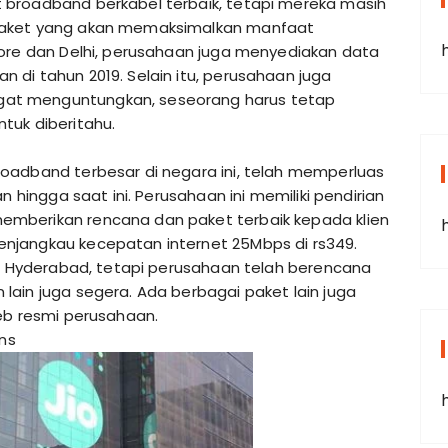
 broadband berkabel terbaik, tetapi mereka masih
paket yang akan memaksimalkan manfaat
lore dan Delhi, perusahaan juga menyediakan data
di tahun 2019. Selain itu, perusahaan juga
at menguntungkan, seseorang harus tetap
tuk diberitahu.
oadband terbesar di negara ini, telah memperluas
n hingga saat ini. Perusahaan ini memiliki pendirian
mberikan rencana dan paket terbaik kepada klien
njangkau kecepatan internet 25Mbps di rs349.
di Hyderabad, tetapi perusahaan telah berencana
ain juga segera. Ada berbagai paket lain juga
eb resmi perusahaan.
ans