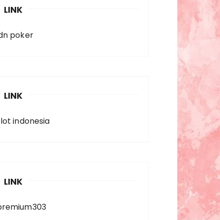
LINK
idn poker
LINK
slot indonesia
LINK
premium303