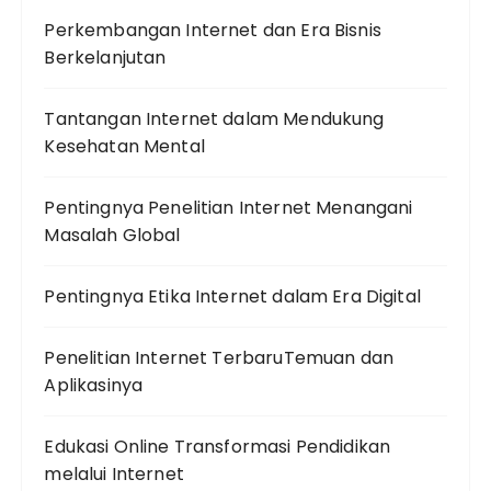
Perkembangan Internet dan Era Bisnis
Berkelanjutan
Tantangan Internet dalam Mendukung
Kesehatan Mental
Pentingnya Penelitian Internet Menangani
Masalah Global
Pentingnya Etika Internet dalam Era Digital
Penelitian Internet TerbaruTemuan dan
Aplikasinya
Edukasi Online Transformasi Pendidikan
melalui Internet