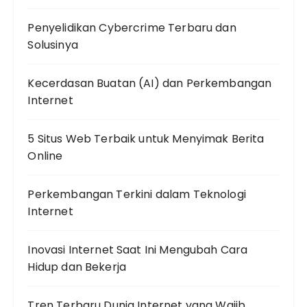
Penyelidikan Cybercrime Terbaru dan
Solusinya
Kecerdasan Buatan (AI) dan Perkembangan
Internet
5 Situs Web Terbaik untuk Menyimak Berita
Online
Perkembangan Terkini dalam Teknologi
Internet
Inovasi Internet Saat Ini Mengubah Cara
Hidup dan Bekerja
Tren Terbaru Dunia Internet yang Wajib