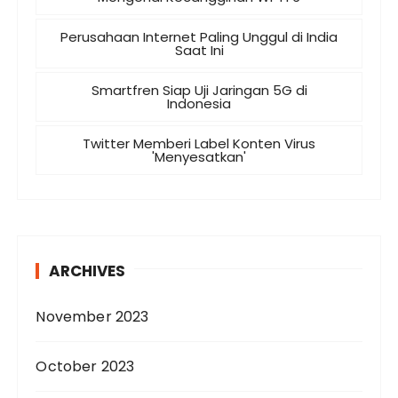
Perusahaan Internet Paling Unggul di India
Saat Ini
Smartfren Siap Uji Jaringan 5G di
Indonesia
Twitter Memberi Label Konten Virus
'Menyesatkan'
ARCHIVES
November 2023
October 2023