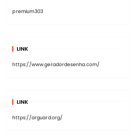
premium303
LINK
https://www.geradordesenha.com/
LINK
https://arguard.org/