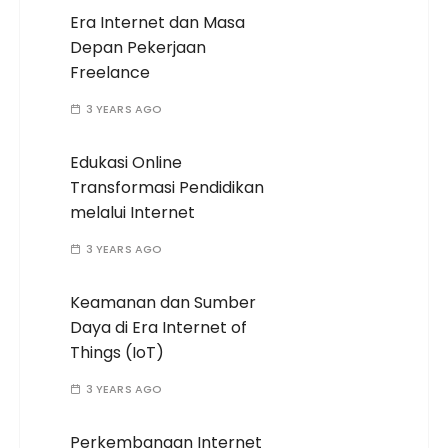
Era Internet dan Masa
Depan Pekerjaan
Freelance
3 YEARS AGO
Edukasi Online
Transformasi Pendidikan
melalui Internet
3 YEARS AGO
Keamanan dan Sumber
Daya di Era Internet of
Things (IoT)
3 YEARS AGO
Perkembangan Internet