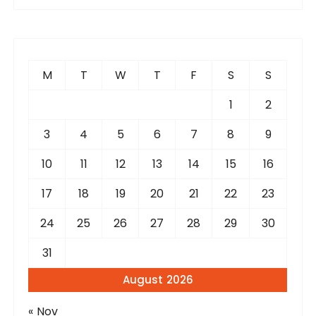
r
c
h
f
M
T
W
T
F
S
S
o
r
1
2
:
3
4
5
6
7
8
9
10
11
12
13
14
15
16
17
18
19
20
21
22
23
24
25
26
27
28
29
30
31
August 2026
« Nov