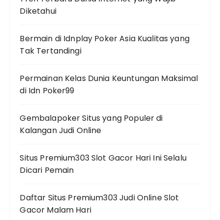
Diketahui
Bermain di Idnplay Poker Asia Kualitas yang
Tak Tertandingi
Permainan Kelas Dunia Keuntungan Maksimal
di Idn Poker99
Gembalapoker Situs yang Populer di
Kalangan Judi Online
Situs Premium303 Slot Gacor Hari Ini Selalu
Dicari Pemain
Daftar Situs Premium303 Judi Online Slot
Gacor Malam Hari