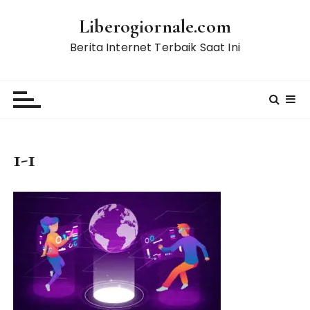
S
Liberogiornale.com
k
i
Berita Internet Terbaik Saat Ini
p
t
o
c
o
n
1-1
t
e
n
t