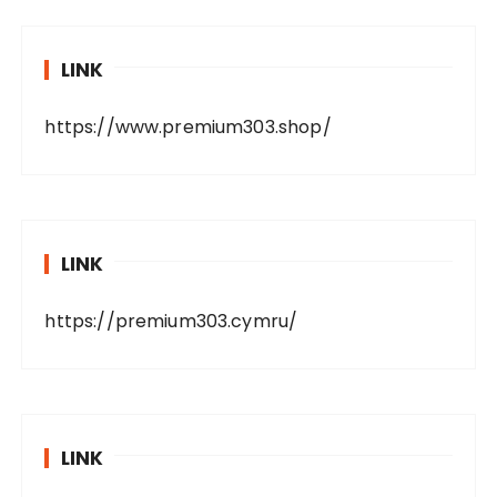
LINK
https://www.premium303.shop/
LINK
https://premium303.cymru/
LINK