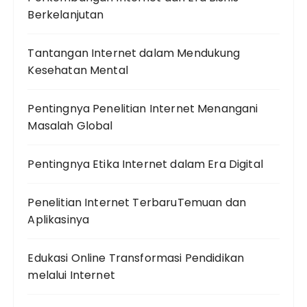
Berkelanjutan
Tantangan Internet dalam Mendukung
Kesehatan Mental
Pentingnya Penelitian Internet Menangani
Masalah Global
Pentingnya Etika Internet dalam Era Digital
Penelitian Internet TerbaruTemuan dan
Aplikasinya
Edukasi Online Transformasi Pendidikan
melalui Internet