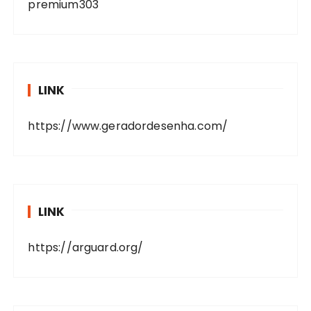
premium303
LINK
https://www.geradordesenha.com/
LINK
https://arguard.org/