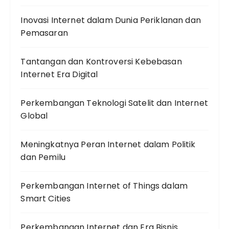
Inovasi Internet dalam Dunia Periklanan dan
Pemasaran
Tantangan dan Kontroversi Kebebasan
Internet Era Digital
Perkembangan Teknologi Satelit dan Internet
Global
Meningkatnya Peran Internet dalam Politik
dan Pemilu
Perkembangan Internet of Things dalam
Smart Cities
Perkembangan Internet dan Era Bisnis